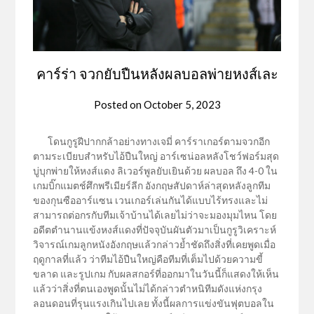
คาร์ร่า จวกยับปืนหลังผลบอลพ่ายหงส์เละ
Posted on
October 5, 2023
โดนกูรูฝีปากกล้าอย่างทางเจมี่ คาร์ราเกอร์ตามจวกอีก
ตามระเบียบสำหรับไอ้ปืนใหญ่ อาร์เซน่อลหลังโชว์ฟอร์มสุด
บู่บุกพ่ายให้หงส์แดง ลิเวอร์พูลยับเยินด้วย ผลบอล ถึง 4-0 ใน
เกมบิ๊กแมตช์ศึกพรีเมียร์ลีก อังกฤษสัปดาห์ล่าสุดหลังลูกทีม
ของกุนซืออาร์แซน เวนเกอร์เล่นกันได้แบบไร้ทรงและไม่
สามารถต่อกรกับทีมเจ้าบ้านได้เลยไม่ว่าจะมองมุมไหน โดย
อดีตตำนานแข้งหงส์แดงที่ปัจจุบันผันตัวมาเป็นกูรูวิเคราะห์
วิจารณ์เกมลูกหนังอังกฤษแล้วกล่าวย้ำชัดถึงสิ่งที่เคยพูดเมื่อ
ฤดูกาลที่แล้ว ว่าทีมไอ้ปืนใหญ่คือทีมที่เต็มไปด้วยความขี้
ขลาด และรูปเกม กับผลสกอร์ที่ออกมาในวันนี้ก็แสดงให้เห็น
แล้วว่าสิ่งที่ตนเองพูดนั้นไม่ได้กล่าวตำหนิทีมดังแห่งกรุง
ลอนดอนที่รุนแรงเกินไปเลย ทั้งนี้ผลการแข่งขันฟุตบอลใน