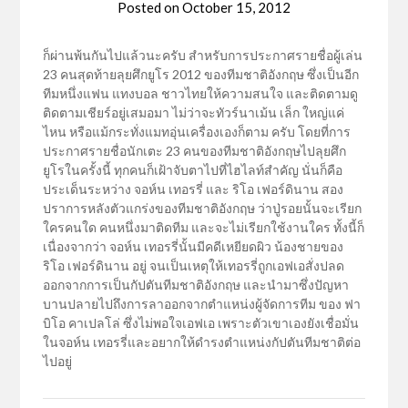
Posted on
October 15, 2012
ก็ผ่านพ้นกันไปแล้วนะครับ สำหรับการประกาศรายชื่อผู้เล่น
23 คนสุดท้ายลุยศึกยูโร 2012 ของทีมชาติอังกฤษ ซึ่งเป็นอีก
ทีมหนึ่งแฟน แทงบอล ชาวไทยให้ความสนใจ และติดตามดู
ติดตามเชียร์อยู่เสมอมา ไม่ว่าจะทัวร์นาเม้น เล็ก ใหญ่แค่
ไหน หรือแม้กระทั่งแมทอุ่นเครื่องเองก็ตาม ครับ โดยที่การ
ประกาศรายชื่อนักเตะ 23 คนของทีมชาติอังกฤษไปลุยศึก
ยูโรในครั้งนี้ ทุกคนก็เฝ้าจับตาไปที่ไฮไลท์สำคัญ นั่นก็คือ
ประเด็นระหว่าง จอห์น เทอรรี่ และ ริโอ เฟอร์ดินาน สอง
ปราการหลังตัวแกร่งของทีมชาติอังกฤษ ว่าปู่รอยนั้นจะเรียก
ใครคนใด คนหนึ่งมาติดทีม และจะไม่เรียกใช้งานใคร ทั้งนี้ก็
เนื่องจากว่า จอห์น เทอรรี่นั้นมีคดีเหยียดผิว น้องชายของ
ริโอ เฟอร์ดินาน อยู่ จนเป็นเหตุให้เทอรรี่ถูกเอฟเอสั่งปลด
ออกจากการเป็นกัปตันทีมชาติอังกฤษ และนำมาซึ่งปัญหา
บานปลายไปถึงการลาออกจากตำแหน่งผู้จัดการทีม ของ ฟา
บิโอ คาเปลโล่ ซึ่งไม่พอใจเอฟเอ เพราะตัวเขาเองยังเชื่อมั่น
ในจอห์น เทอรรี่และอยากให้ดำรงตำแหน่งกัปตันทีมชาติต่อ
ไปอยู่