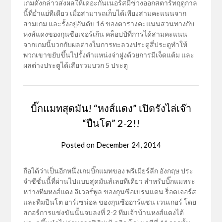
เกมดังกล่าวส่งผลให้เดอะกันเนอร์สมีช่วงออกสตาร์ทฤดูกาล
นี้ที่ย่ำแย่ทีเดียว เมื่อสามารถเก็บได้เพียงสามคะแนนจาก
สามเกม และรั้งอยู่อันดับ 16 ของตารางคะแนนสวนทางกับ
หงส์แดงของกุนซือเจอร์เก้น คล็อปป์ที่การได้สามคะแนน
จากเกมนี้บวกกับผลต่างในการทะลวงประตูสี่ประตูทำให้
พวกเขาขยับขึ้นไปรั้งตำแหน่งจ่าฝูงด้วยการมีเจ็ดแต้ม และ
ผลต่างประตูได้เสียรวมบวก 5 ประตู
บิ๊กแมทสุดมัน! “หงส์แดง” เปิดรังไล่เจ๊า
“ปืนโต” 2-2!!
Posted on
December 24, 2014
ถือได้ว่าเป็นอีกหนึ่งเกมบิ๊กแมทของ พรีเมียร์ลีก อังกฤษ ประ
จำซีซั่นนี้ที่ผ่านไปแบบสุดมันส์เลยทีเดียว สำหรับบิ๊กแมทระ
หว่างทีมหงส์แดง ลิเวอร์พูล ของกุนซือเบรนแดน ร็อดเจอร์ส
และทีมปืนโต อาร์เซน่อล ของกุนซืออาร์แซน เวนเกอร์ โดย
สกอร์การแข่งขันนั้นจบลงที่ 2-2 ทีมเจ้าบ้านหงส์แดงได้