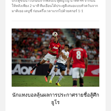
ประตูขึ้นนำไปก่อนจากฟิลิปเป้ คูติญโญ่ นาทีที่ 44 จากนั้น
ให้หลังเพียง 2 นาที ทีมเยือนได้ประตูตีเสมอแบบทัวควันจาก
มาติเยอ เดบูซี่ ก่อนครึ่งเวลาแรกไปด้วยสกอร์ 1-1
นักแทงบอลลุ้นผลการประกาศรายชื่อสู้ศึก
ยูโร